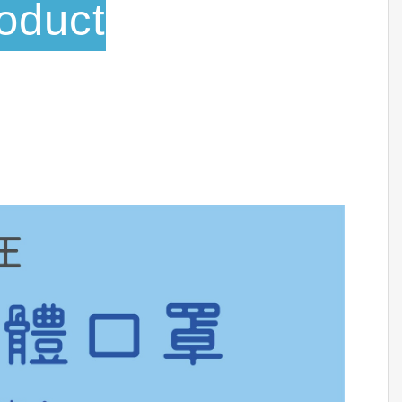
oduct